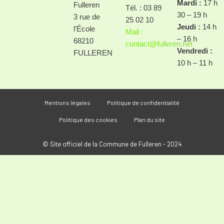
Mardi :
17 h
Fulleren
Tél. : 03 89
30 – 19 h
3 rue de
25 02 10
Jeudi :
14 h
l’École
Mail :
– 16 h
68210
contact@fulleren.net
Vendredi :
FULLEREN
10 h – 11 h
Mentions légales
Politique de confidentialité
Politique des cookies
Plan du site
© Site officiel de la Commune de Fulleren - 2024