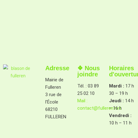
Adresse
❖ Nous
Horaires
joindre
d'ouvertu
Mairie de
Tél. : 03 89
Mardi :
17 h
Fulleren
25 02 10
30 – 19 h
3 rue de
Mail :
Jeudi :
14 h
l’École
contact@fulleren.net
– 16 h
68210
Vendredi :
FULLEREN
10 h – 11 h