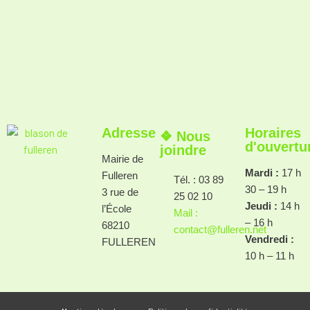
Adresse
Horaires
❖ Nous
d'ouvertu
joindre
Mairie de
Mardi :
17 h
Fulleren
Tél. : 03 89
30 – 19 h
3 rue de
25 02 10
Jeudi :
14 h
l’École
Mail :
– 16 h
68210
contact@fulleren.net
Vendredi :
FULLEREN
10 h – 11 h