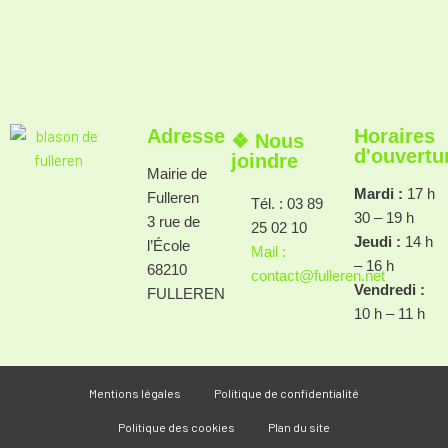
Adresse
Horaires
❖ Nous
d'ouvertu
joindre
Mairie de
Mardi :
17 h
Fulleren
Tél. : 03 89
30 – 19 h
3 rue de
25 02 10
Jeudi :
14 h
l’École
Mail :
– 16 h
68210
contact@fulleren.net
Vendredi :
FULLEREN
10 h – 11 h
Mentions légales
Politique de confidentialité
Politique des cookies
Plan du site