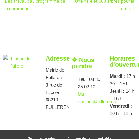
Des travaux au programme de
Une haie et 300 arbres pour la
la commune
nature
Adresse
Horaires
❖ Nous
d'ouvertu
joindre
Mairie de
Mardi :
17 h
Fulleren
Tél. : 03 89
30 – 19 h
3 rue de
25 02 10
Jeudi :
14 h
l’École
Mail :
– 16 h
68210
contact@fulleren.net
Vendredi :
FULLEREN
10 h – 11 h
Mentions légales
Politique de confidentialité