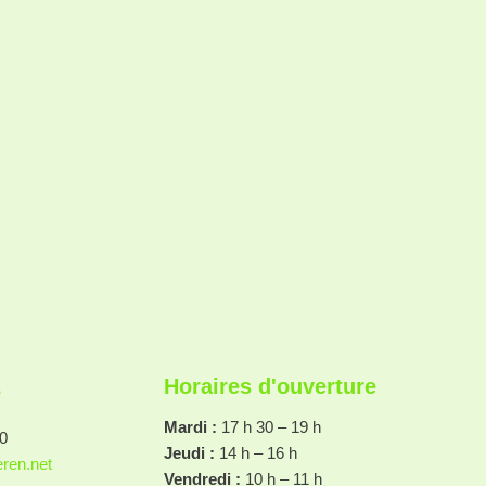
Horaires d'ouverture
e
Mardi :
17 h 30 – 19 h
10
Jeudi :
14 h – 16 h
eren.net
Vendredi :
10 h – 11 h